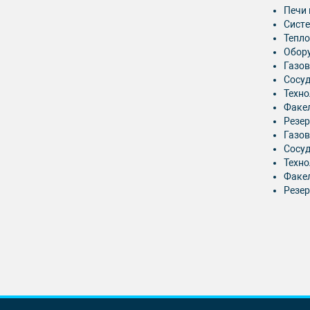
Печи 
Систе
Тепл
Обор
Газов
Сосу
Техно
Факе
Резе
Газов
Сосуд
Техно
Факе
Резе