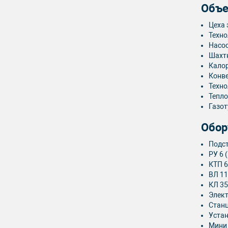
Объе
Цеха
Техно
Насос
Шахтн
Кало
Конв
Техно
Тепло
Газот
Обор
Подст
РУ 6 
КТП 6
ВЛ 11
КЛ 35
Элект
Стан
Устан
Мини 