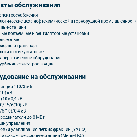
кты обслуживания
 электроснабжения
логические цеха нефтехимической и горнорудной промышленности
ные станции
ые подъемные и вентиляторные установки
риферные
ейерный транспорт
логические установки
энергетическое оборудование
урбинные электростанции
удование на обслуживании
анции 110/35/6
(10) кВ
 (10)/0,4 кВ
0/35/6(10) кВ
/6(10)/0,4 кВ
родвигатели до 8 МВт
ции управления
овки улавливания легких фракций (УУЛФ)
газо-компрессорные станции (Мини-ГКС)