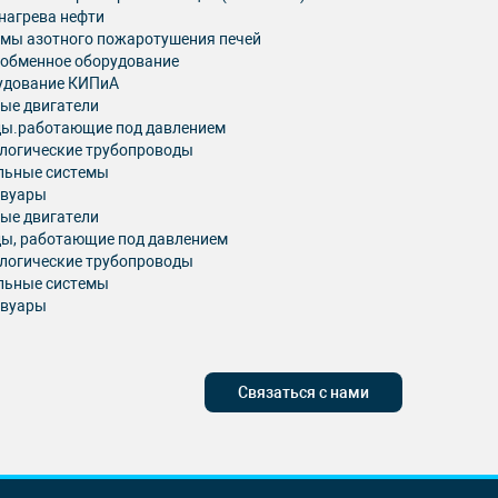
нагрева нефти
мы азотного пожаротушения печей
ообменное оборудование
удование КИПиА
ые двигатели
ды.работающие под давлением
логические трубопроводы
льные системы
рвуары
ые двигатели
ы, работающие под давлением
логические трубопроводы
льные системы
рвуары
Связаться с нами